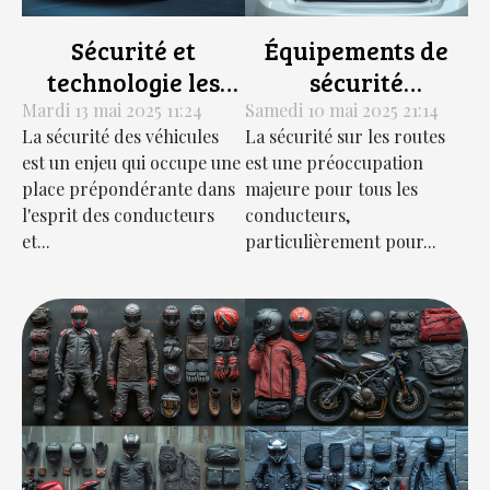
Sécurité et
Équipements de
technologie les
sécurité
dernières
automobile
Mardi 13 mai 2025 11:24
Samedi 10 mai 2025 21:14
La sécurité des véhicules
La sécurité sur les routes
innovations en
indispensables
est un enjeu qui occupe une
est une préoccupation
matière de
pour les nouveaux
place prépondérante dans
majeure pour tous les
systèmes d'alarme
conducteurs
l'esprit des conducteurs
conducteurs,
pour véhicules
et...
particulièrement pour...