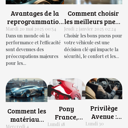
Avantages de la
Comment choisir
reprogrammation
les meilleurs pneus
moteur pour
pour votre
Mardi 20 mai 2025 00:54
Jeudi 2 janvier 2025 02:24
Dans un monde où la
Choisir les bons pneus pour
diverses marques
véhicule tout au
performance et l'efficacité
votre véhicule est une
de véhicules
long de l'année
sont devenues des
décision clé qui impacte la
préoccupations majeures
sécurité, le confort et les...
pour les...
Privilège
Pony
Comment les
Avenue :
France,
matériaux
réservez un
Lundi 30
spécialiste
Lundi 18
innovants
Mercredi 4