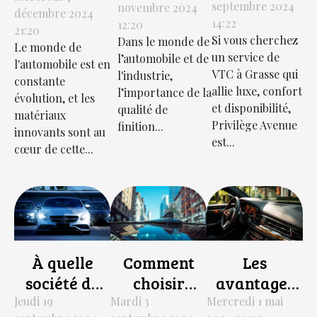
septembre 2024
novembre 2024
trajet à tout
des cabines
décembre 2024
transforment
14:22
12:20
moment
21:20
de peinture
le design des
Si vous cherchez
Dans le monde de
Le monde de
avec cette
pour
voitures
un service de
l’automobile et de
l'automobile est en
société de
l’automobile
VTC à Grasse qui
l'industrie,
modernes
constante
VTC à
allie luxe, confort
et
l’importance de la
évolution, et les
et disponibilité,
qualité de
Grasse !
l’industrie
matériaux
Privilège Avenue
finition...
innovants sont au
est...
cœur de cette...
À quelle
Comment
Les
société de
choisir
avantages
gardiennage
l'antenne de
des films
Jeudi 19
Mardi 3
Mercredi 1 mai