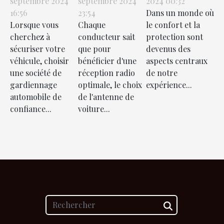
septembre 2024
septembre 2024
2024 00:32
automobile
voiture
solaires
16:56
23:54
Dans un monde où
faire
parfaite
pour la
Lorsque vous
Chaque
le confort et la
confiance ?
pour votre
protection
cherchez à
conducteur sait
protection sont
modèle ?
et le confort
sécuriser votre
que pour
devenus des
dans votre
véhicule, choisir
bénéficier d'une
aspects centraux
une société de
réception radio
de notre
automobile
gardiennage
optimale, le choix
expérience...
automobile de
de l'antenne de
confiance...
voiture...