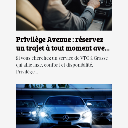
Privilège Avenue : réservez
un trajet à tout moment avec
cette société de VTC à Grasse !
Si vous cherchez un service de VTC à Grasse
qui allie luxe, confort et disponibilité,
Privilège...