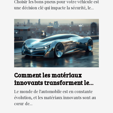
véhicule tout au long de
Choisir les bons pneus pour votre véhicule est
l'année
une décision clé qui impacte la sécurité, le...
Comment les matériaux
innovants transforment le
design des voitures modernes
Le monde de l'automobile est en constante
évolution, et les matériaux innovants sont au
cœur de...