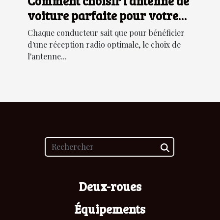
Comment choisir l'antenne de
voiture parfaite pour votre
modèle ?
Chaque conducteur sait que pour bénéficier
d'une réception radio optimale, le choix de
l'antenne...
Deux-roues
Équipements