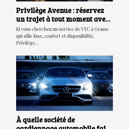
Privilège Avenue : réservez
un trajet à tout moment avec
cette société de VTC à Grasse !
Si vous cherchez un service de VTC à Grasse
qui allie luxe, confort et disponibilité,
Privilège...
À quelle société de
gardiennage automobile faire