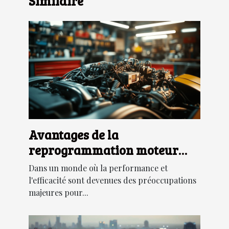
Similaire
Avantages de la
reprogrammation moteur
pour diverses marques de
Dans un monde où la performance et
véhicules
l'efficacité sont devenues des préoccupations
majeures pour...