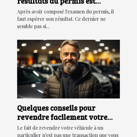
résultats du permis est
longue ?
Après avoir composé l'examen du permis, il
faut espérer son résultat. Ce dernier ne
semble pas si...
Quelques conseils pour
revendre facilement votre
véhicule
Le fait de revendre votre véhicule à un
particulier n'est pas une transaction que vous