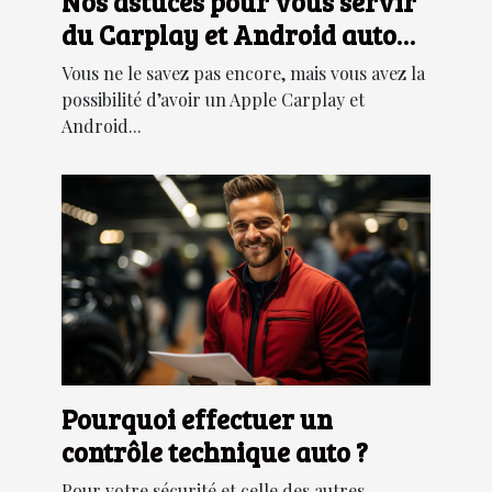
Nos astuces pour vous servir
du Carplay et Android auto
dans votre véhicule
Vous ne le savez pas encore, mais vous avez la
possibilité d’avoir un Apple Carplay et
Android...
Pourquoi effectuer un
contrôle technique auto ?
Pour votre sécurité et celle des autres