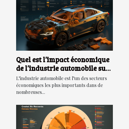
Quel est l’impact économique
de l’industrie automobile sur
les pays et les régions du
L’industrie automobile est l’un des secteurs
monde ?
économiques les plus importants dans de
nombreuses...