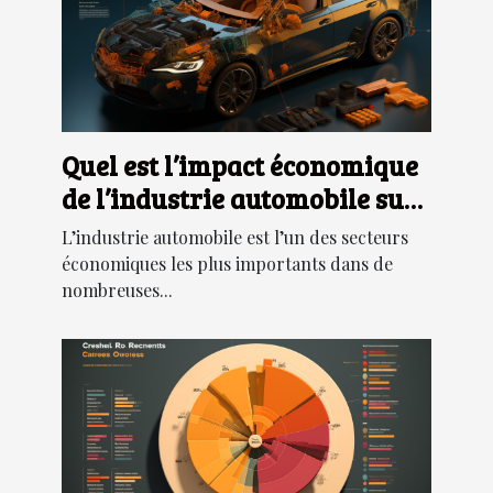
Quel est l’impact économique
de l’industrie automobile sur
les pays et les régions du
L’industrie automobile est l’un des secteurs
monde ?
économiques les plus importants dans de
nombreuses...